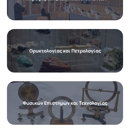
της διάδοσης της γνώσης, τόσο στο Πανεπιστήμιο
όσο και στην κοινωνία. Στις προθήκες του Μουσείου
βρίσκονται πάνω από 600 σπάνια εκθέματα, μεταξύ
των οποίων περιλαμβάνονται συλλογές παλαιών
εργαστηριακών οργάνων και μια μεγάλη συλλογή
Ορυκτολογίας και Πετρολογίας
φυτών από την περίοδο του καθηγητή
Φαρμακολογίας Γ. Ιωακείμογλου (1928–1963).
Κάποια εκθέματα κάνουν ιδιαίτερη εντύπωση στον
επισκέπτη του Μουσείου, όπως μια αφίσα του 1929,
η οποία διαφημίζει την ηρωίνη ως φάρμακο για τον
Φυσικών Επιστημών και Τεχνολογίας
βήχα (αντικατέστησε τη μορφίνη), αλλά πέρασαν 30
χρόνια μέχρι να διαπιστωθεί ότι το φάρμακο αυτό
προκαλούσε εξάρτηση. Δεδομένου ότι το Μουσείο